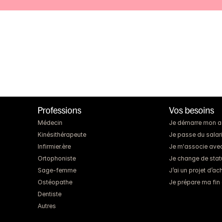
Professions
Vos besoins
Médecin
Je démarre mon act
Kinésithérapeute
Je passe du salari
Infirmier.ère
Je m'associe ave
Ortophoniste
Je change de statut
Sage-femme
J’ai un projet d’a
Ostéopathe
Je prépare ma fin 
Dentiste
Autres