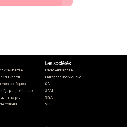
Les sociétés
ivité libérale
Micro-entreprise
at au libéral
Entreprise individuelle
c mes collègues
SCI
 / je passe titulaire
SCM
chat immo pro
SISA
de carrière
SEL