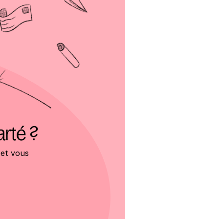
arté ?
et vous 