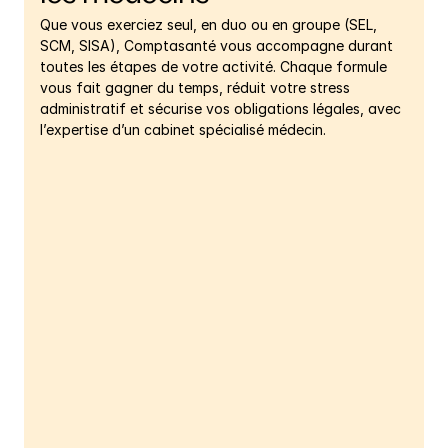
Chaque mois, je lui envoie mes documents, et tout
se passe parfaitement. Les réponses arrivent
Que vous exerciez seul, en duo ou en groupe (SEL, 
généralement dans la journée, ou sous deux à trois
SCM, SISA), Comptasanté vous accompagne durant 
jours maximum. Je n’ai jamais eu de mails restés sans
toutes les étapes de votre activité. Chaque formule 
réponse.
vous fait gagner du temps, réduit votre stress 
administratif et sécurise vos obligations légales, avec 
À l’heure actuelle, je suis vraiment très satisfait. J’ai
l’expertise d’un cabinet spécialisé médecin.
déjà recommandé Comptasanté à trois collègues,
que j’ai d’ailleurs parrainés. Si c’était à refaire, je
Essentiel
referais exactement le même choix.
55
€ 
Je suis très content de l’aventure avec
Comptasanté, et je vous remercie beaucoup.
HT/mois
Soit
66
€ TTC
L’essentiel pour être en règle simplement et sans 
accompagnement.
Équilibre
85
€ 