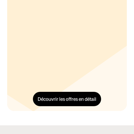
HT/mois
Soit
102
€ TTC
La tranquillité de déléguer votre compta avec un 
vrai soutien humain.
Expert
105
€ 
HT/mois
Soit
126
€ TTC
Bien plus qu’un comptable : un copilote pour 
faire grandir votre activité libérale.
Découvrir les offres en détail