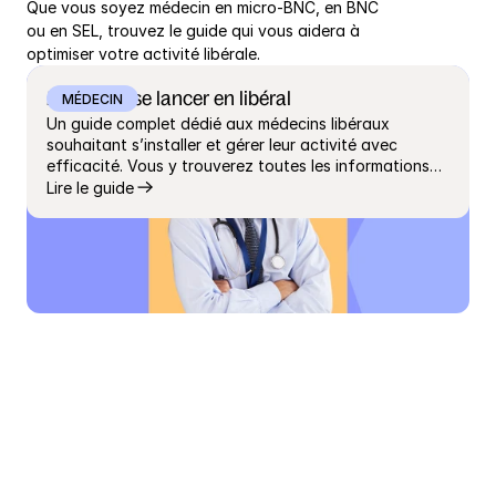
Que vous soyez médecin en micro-BNC, en BNC 
ou en SEL, trouvez le guide qui vous aidera à 
optimiser votre activité libérale.
Médecin : se lancer en libéral
MÉDECIN
Un guide complet dédié aux médecins libéraux
souhaitant s’installer et gérer leur activité avec
efficacité. Vous y trouverez toutes les informations
sur les démarches administratives, le choix du statut
Lire le guide
juridique, les régimes fiscaux et sociaux, la gestion de
votre comptabilité et les obligations liées à l’exercice
en libéral. Ce guide aborde également la question de
la SELARL médicale, de la collaboration libérale, de la
relation avec les patients et des assurances
indispensables. Grâce à des conseils pratiques et des
exemples concrets, vous apprendrez à créer votre
cabinet médical, à gérer vos revenus et à optimiser
votre fiscalité dès la première année. Une ressource
incontournable pour tout médecin souhaitant réussir
son installation libérale sans stress ni mauvaise
surprise.