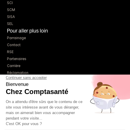
SCI
SCM
SISA
SEL
Pour aller plus loin
Parrainage
Contact
RSE
Partenaires
Carrière
Réclamation
Ressources
Blog
Guides
Webinaires
Simulateurs
À propos
Tarifs
Un comptable référent