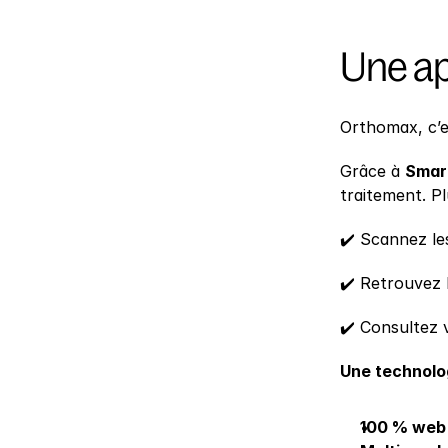
Une ap
Orthomax, c’es
Grâce à 
Smar
traitement. P
✔️ Scannez le
✔️ Retrouvez l
✔️ Consultez 
Une technolog
100 % web