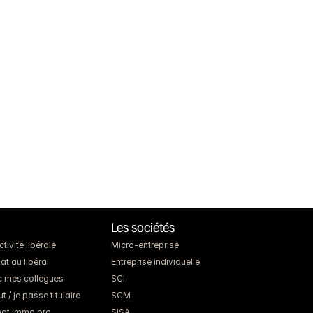
Les sociétés
ivité libérale
Micro-entreprise
at au libéral
Entreprise individuelle
c mes collègues
SCI
 / je passe titulaire
SCM
chat immo pro
SISA