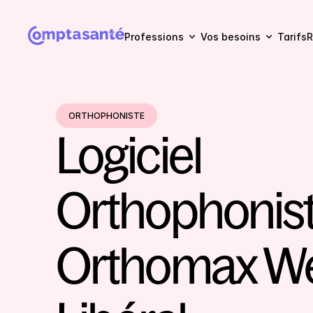
Professions
Vos besoins
Tarifs
R
ORTHOPHONISTE
Logiciel 
Orthophoniste
Orthomax We