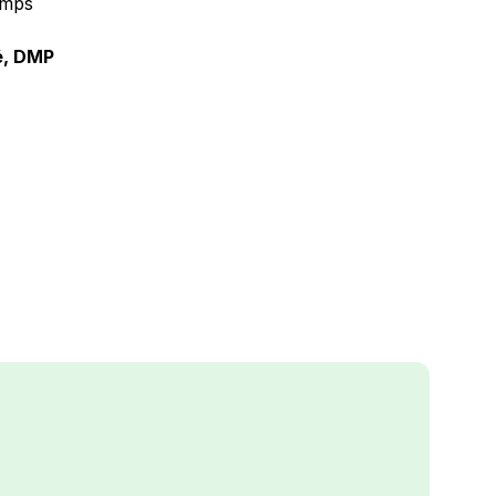
emps
é, DMP