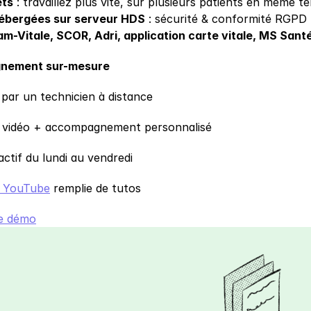
ets
 : travaillez plus vite, sur plusieurs patients en même t
ébergées sur serveur HDS
 : sécurité & conformité RGPD
m-Vitale, SCOR, Adri, application carte vitale, MS Sant
nement sur-mesure
 par un technicien à distance
 vidéo + accompagnement personnalisé
ctif du lundi au vendredi
e YouTube
 remplie de tutos
e démo