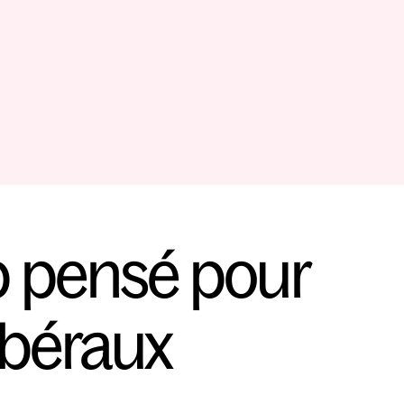
b pensé pour 
ibéraux