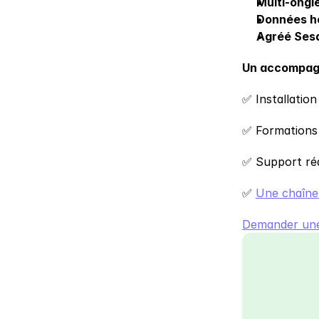
Multi-ongl
Données h
Agréé Sesa
Un accompag
✅ Installation
✅ Formations
✅ Support réa
✅ 
Une chaîn
Demander un