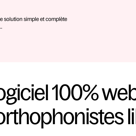
 solution simple et complète 
. 
logiciel 100% we
 orthophonistes l