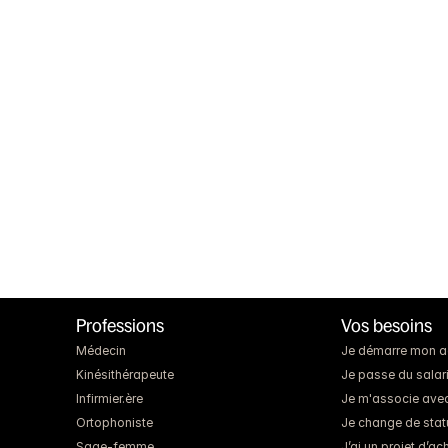
Professions
Vos besoins
Médecin
Je démarre mon act
Kinésithérapeute
Je passe du salari
Infirmier.ère
Je m'associe ave
Ortophoniste
Je change de statut
Sage-femme
J’ai un projet d’a