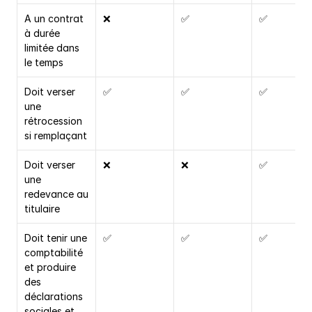
A un contrat 
❌
✅
✅
à durée 
limitée dans 
le temps
Doit verser 
✅
✅
✅
une 
rétrocession 
si remplaçant
Doit verser 
❌
❌
✅
une 
redevance au 
titulaire
Doit tenir une 
✅
✅
✅
comptabilité 
et produire 
des 
déclarations 
sociales et 