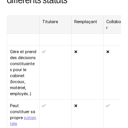
différents statuts
Titulaire
Remplaçant
Collaborat
r
Gère et prend 
✅
❌
❌
des décisions 
constituante
s pour le 
cabinet 
(locaux, 
matériel, 
employés..)
Peut 
✅
❌
✅
constituer sa 
propre 
patien
tèle