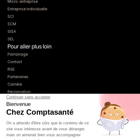
Micro-entreprise
Entreprise individuelle
SCI
SCM
SISA
SEL
Pour aller plus loin
Parrainage
Contact
RSE
Partenaires
Carrière
Réclamation
Ressources
Blog
Guides
Webinaires
Simulateurs
À propos