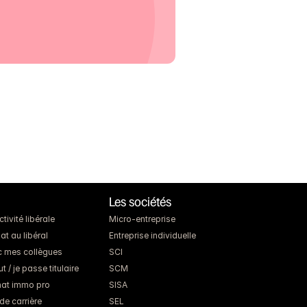
Les sociétés
ivité libérale
Micro-entreprise
at au libéral
Entreprise individuelle
c mes collègues
SCI
 / je passe titulaire
SCM
chat immo pro
SISA
de carrière
SEL