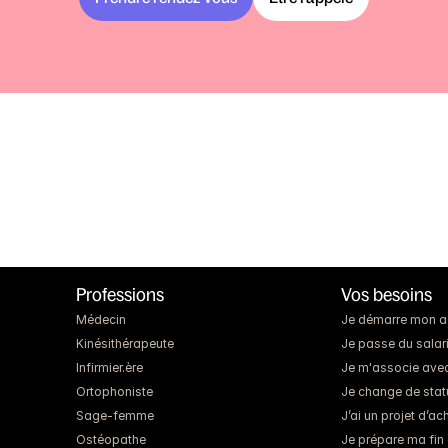
Professions
Vos besoins
Médecin
Je démarre mon act
Kinésithérapeute
Je passe du salari
Infirmier.ère
Je m'associe ave
Ortophoniste
Je change de statut
Sage-femme
J’ai un projet d’a
Ostéopathe
Je prépare ma fin 