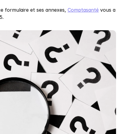
e formulaire et ses annexes, 
Comptasanté
 vous a 
5.