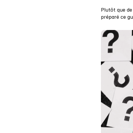
Plutôt que de
préparé ce gui