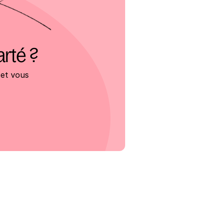
arté ?
et vous 