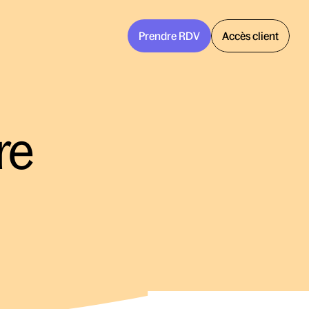
Prendre RDV
Accès client
e 