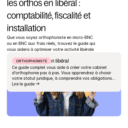
les orthos en libéral : 
comptabilité, fiscalité et 
installation
Que vous soyez orthophoniste en micro-BNC 
ou en BNC aux frais réels, trouvez le guide qui 
vous aidera à optimiser votre activité libérale
Ortho : se lancer en libéral
ORTHOPHONISTE
Ce guide complet vous aide à créer votre cabinet
d’orthophonie pas à pas. Vous apprendrez à choisir
votre statut juridique, à comprendre vos obligations
fiscales et comptables et à mettre en place les bons
Lire le guide
outils pour piloter votre activité. Vous y trouverez des
conseils pour trouver vos premiers patients, gérer
votre agenda, anticiper vos charges et sécuriser
votre trésorerie. Conçu avec des experts en
comptabilité libérale, ce guide s’adresse à tous les
orthophonistes libéraux qui veulent démarrer leur
activité dans les meilleures conditions. Un
indispensable pour allier sérénité, conformité et