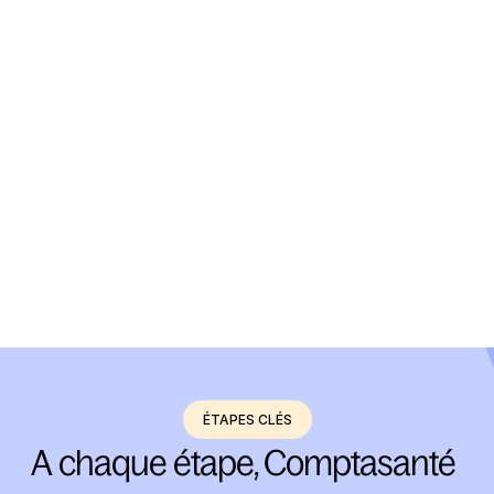
ÉTAPE 2
On gère votre compta
Saisie, déclarations
ÉTAPE 3
On vous conseille
Tout au long de l’année, faites des points d’étapes et 
optimisez votre bénéfice.
ÉTAPE 4
Profitez de votre temps perso !
Tout est sous contrôle !
ÉTAPES CLÉS
A chaque étape, Comptasanté 