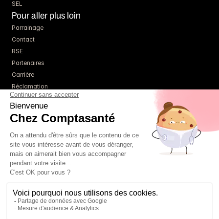
SEL
Pour aller plus loin
Parrainage
Contact
RSE
Partenaires
Carrière
Réclamation
Ressources
Blog
Guides
Webinaires
Simulateurs
À propos
Tarifs
Un comptable référent
01 85 09 22 86
FAQ