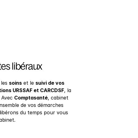
tes libéraux
 les 
soins
 et le 
suivi de vos 
ations URSSAF et CARCDSF
, la 
 Avec 
Comptasanté
, cabinet 
ensemble de vos démarches 
s libérons du temps pour vous 
abinet.