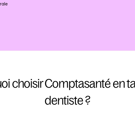
rale
oi choisir Comptasanté en ta
dentiste ?