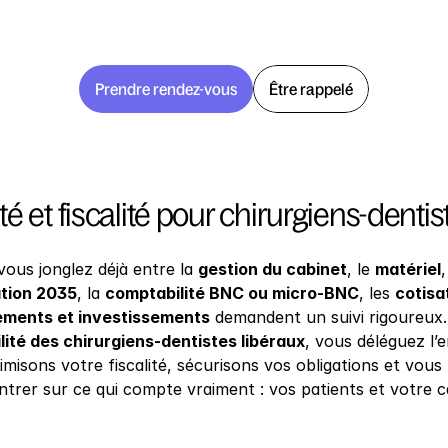
Prendre rendez-vous
Être rappelé
é et fiscalité pour chirurgiens-dentis
vous jonglez déjà entre la 
gestion du cabinet
, le 
matériel
,
tion 2035
, la 
comptabilité BNC ou micro-BNC
, les 
cotis
ements et investissements
 demandent un suivi rigoureux.
ité des chirurgiens-dentistes libéraux
, vous déléguez l’
timisons votre fiscalité, sécurisons vos obligations et vou
trer sur ce qui compte vraiment : vos patients et votre c