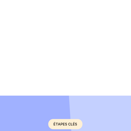
ÉTAPE 3
On vous conseille toute l’ann
Points trimestriels pour anticiper 
ÉTAPE 4
Vous profitez enfin de votre t
Tout est sous contrôle, sans stre
ÉTAPES CLÉS