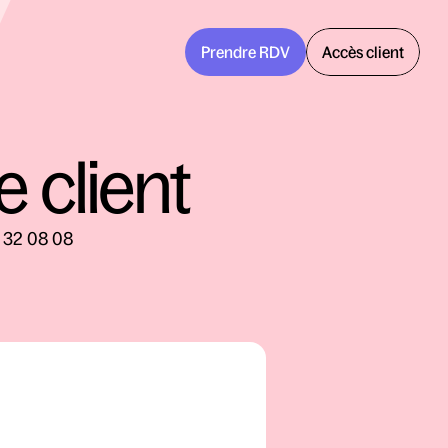
Prendre RDV
Accès client
 client
8 32 08 08