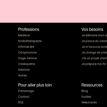
Professions
Vos besoins
Médecin
Je démarre mon act
Kinésithérapeute
Je passe du salari
Infirmier.ère
Je m'associe ave
Ortophoniste
Je change de statut
Sage-femme
J’ai un projet d’a
Ostéopathe
Je prépare ma fin 
Dentiste
Autres
Pour aller plus loin
Ressources
Parrainage
Blog
Contact
Guides
RSE
Webinaires