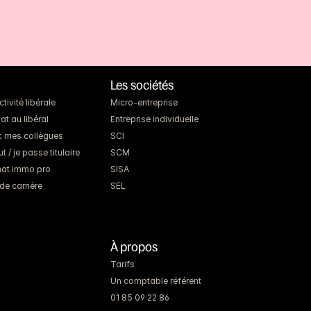
Les sociétés
ivité libérale
Micro-entreprise
at au libéral
Entreprise individuelle
c mes collègues
SCI
 / je passe titulaire
SCM
chat immo pro
SISA
de carrière
SEL
À propos
Tarifs
Un comptable référent
01 85 09 22 86