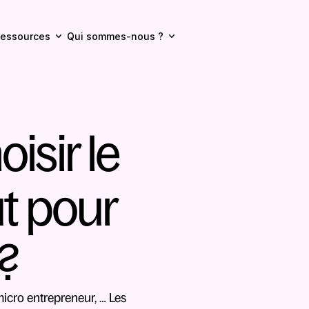
essources
Qui sommes-nous ?
sir le 
t pour 
 ?
icro entrepreneur, … Les 