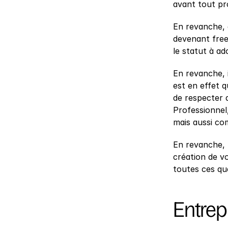
avant tout pr
En revanche, q
devenant freel
le statut à a
En revanche, i
est en effet q
de respecter d
Professionnel,
mais aussi co
En revanche,
création de v
toutes ces que
Entrepr