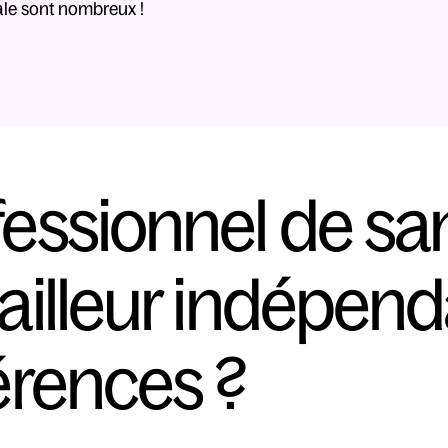
rale sont nombreux !
fessionnel de san
ailleur indépend
férences ?