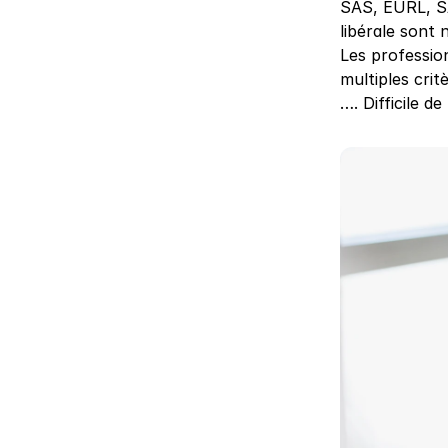
SAS, EURL, SA
libérale sont
Les profession
multiples crit
…. Difficile d