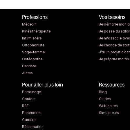
Professions
Vos besoins
Médecin
Je démarre mon act
Kinésithérapeute
Je passe du salari
Infirmier.ère
Je m'associe ave
Ortophoniste
Je change de statut
Sage-femme
J’ai un projet d’a
Ostéopathe
Je prépare ma fin 
Dentiste
Autres
Pour aller plus loin
Ressources
Parrainage
Blog
Contact
Guides
RSE
Webinaires
Partenaires
Simulateurs
Carrière
Réclamation