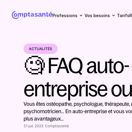
Professions
Vos besoins
Tarifs
R
ACTUALITÉS
🧐 FAQ auto-
entreprise o
Vous êtes ostéopathe, psychologue, thérapeute, na
psychomotricien… En auto-entreprise et vous vou
plus avantageux…
31 juil. 2023
Comptasanté