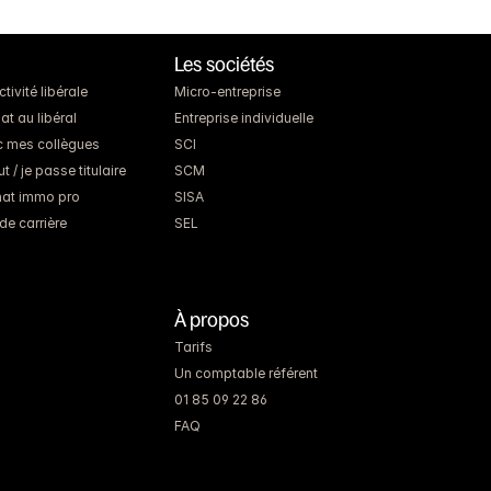
Les sociétés
ivité libérale
Micro-entreprise
at au libéral
Entreprise individuelle
c mes collègues
SCI
 / je passe titulaire
SCM
chat immo pro
SISA
de carrière
SEL
À propos
Tarifs
Un comptable référent
01 85 09 22 86
FAQ