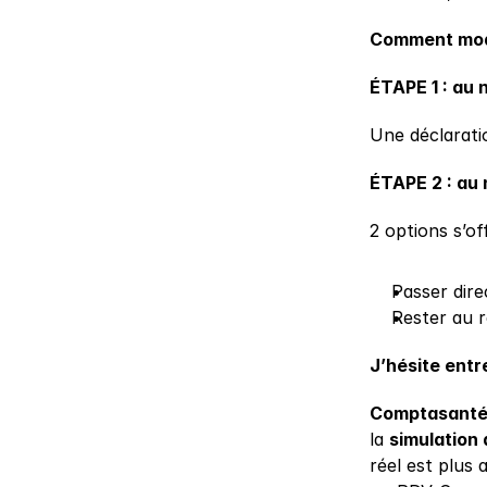
Comment modi
É﻿TAPE 1 : au 
Une déclaratio
ÉTAPE 2 : au 
2 options s’of
Passer dire
Rester au r
J’hésite entr
Comptasanté 
la 
simulation 
réel est plus