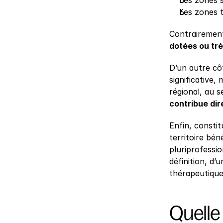
Les zones 
Les zones t
Contrairement
dotées ou trè
D’un autre côt
significative,
régional, au s
contribue dir
Enfin, consti
territoire bén
pluriprofessio
définition, d’
thérapeutique
Quelle 