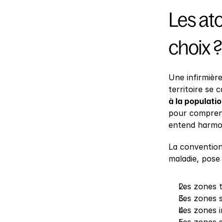
Les ato
choix ?
Une infirmière
territoire se 
à la populatio
pour comprendr
entend harmoni
La convention 
maladie, pose
Les zones 
Les zones 
Les zones i