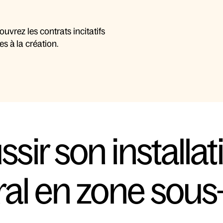
vrez les contrats incitatifs 
s à la création.
sir son installati
éral en zone sous