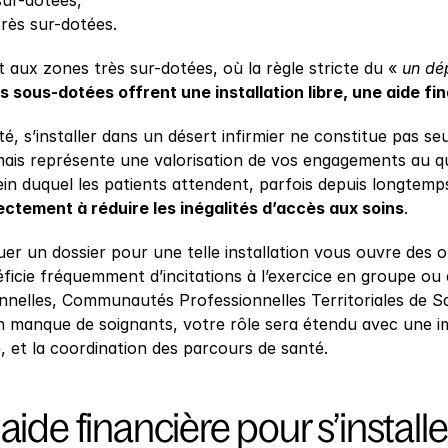
sur-dotées,
rès sur-dotées.
 aux zones très sur-dotées, où la règle stricte du « 
un dé
s sous-dotées offrent une installation libre, une aide f
é, s’installer dans un désert infirmier ne constitue pas seu
 mais représente une valorisation de vos engagements au qu
ein duquel les patients attendent, parfois depuis longtemps, 
ectement à réduire les inégalités d’accès aux soins
.
tuer un dossier pour une telle installation vous ouvre des 
éficie fréquemment d’incitations à l’exercice en groupe ou
nnelles, Communautés Professionnelles Territoriales de San
un manque de soignants, votre rôle sera étendu avec une im
, et la coordination des parcours de santé.
aide financière pour s’install