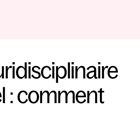
idisciplinaire 
l : comment 