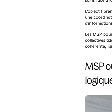
soins face à l
L’objectif pre
une coordinati
d’informations
Les MSP pours
collectives ad
cohérente, li
MSP ou
logiqu