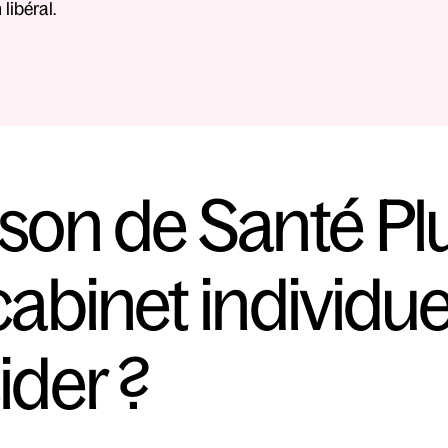
libéral.
on de Santé Plur
cabinet individue
ider ?