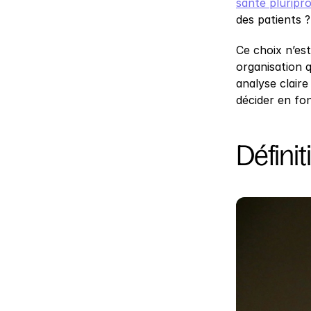
santé pluripr
des patients ?
Ce choix n’est
organisation q
analyse clair
décider en fon
Définit