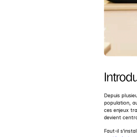
Introd
Depuis plusie
population, au
ces enjeux tr
devient centra
Faut-il s’inst