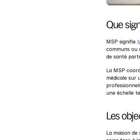
Que sign
MSP signifie 
M
communs ou co
de santé part
La MSP coordo
médicale sur u
professionnels
une échelle ter
Les obje
La maison de 