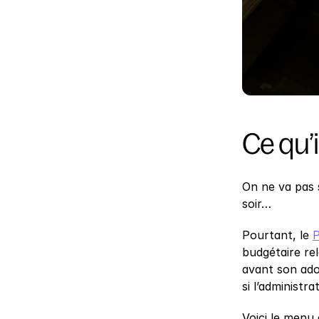
Ce qu’i
On ne va pas s
soir…
Pourtant, le 
P
budgétaire rel
avant son adop
si l’administr
Voici le menu 