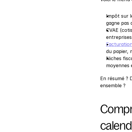
Impôt sur l
gagne pas a
CVAE (cotis
entreprises
Facturation
du papier, 
Niches fisc
moyennes en
En résumé ? D
ensemble ?
Compren
calend