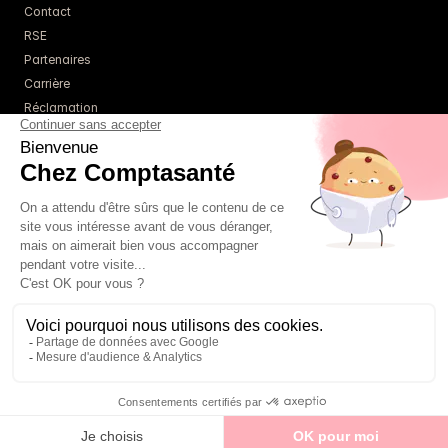
Contact
RSE
Partenaires
Carrière
Réclamation
Ressources
Blog
Guides
Webinaires
Simulateurs
À propos
Tarifs
Un comptable référent
01 85 09 22 86
FAQ
té - Tous droits réservés - 
Mentions légales
 - 
Politique de confidentialité
 - 