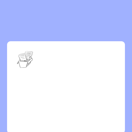
Les professions de santé réglementées ont des 
obligations de cotisation auprès de caisses de 
retraite spécifiques (CARMF pour les médecins, 
CARPIMKO pour les auxiliaires…) dont les 
cotisations minimales s'appliquent quel que soit le 
régime fiscal choisi. En micro-entreprise, le 
montant calculé sur le CA peut être insuffisant — 
ce qui génère des rappels en fin d'année. C'est 
l'un des principaux pièges à éviter.