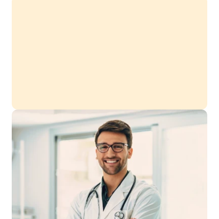
Chaque profession de santé a ses propres 
spécificités d'affiliation et de conventionnement 
avec la CPAM. Ne pas conventionner 
correctement peut vous priver de vos droits à 
remboursement pour les patients, et compliquer 
votre situation sociale. Un accompagnement dès 
la création permet d'éviter ces erreurs 
structurantes.