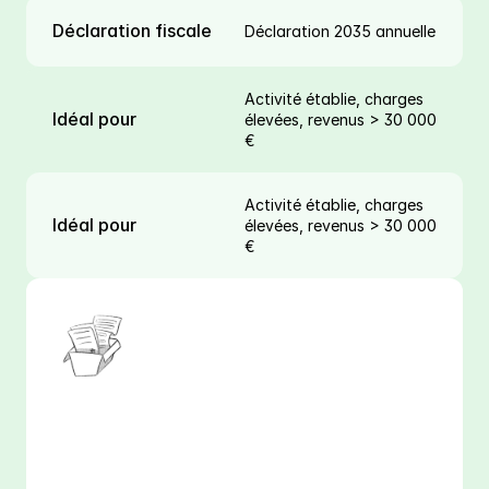
Déclaration fiscale
Déclaration 2035 annuelle
Activité établie, charges 
Idéal pour
élevées, revenus > 30 000 
€
Activité établie, charges 
Idéal pour
élevées, revenus > 30 000 
€
La règle empirique : si vos charges 
professionnelles réelles (matériel, véhicule, 
formation, loyer…) dépassent 34 % de votre CA, le 
régime réel BNC est probablement plus 
avantageux. En dessous, la micro-entreprise peut 