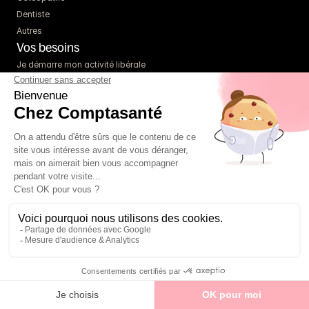
Dentiste
Autres
Vos besoins
Je démarre mon activité libérale
Je passe du salariat au libéral
Je m'associe avec mes collègues
Je change de statut / je passe titulaire
J’ai un projet d’achat immo pro
Je prépare ma fin de carrière
Les sociétés
Micro-entreprise
Entreprise individuelle
SCI
SCM
SISA
SEL
Pour aller plus loin
Parrainage