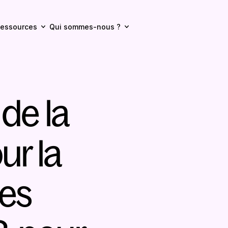
essources
Qui sommes-nous ?
de la 
r la 
es 