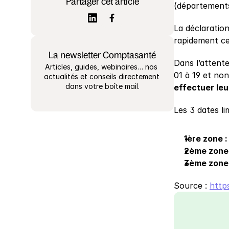
Partager cet article
(départements
La déclaratio
rapidement c
La newsletter Comptasanté
Dans l’attente
Articles, guides, webinaires… nos 
01 à 19 et non
actualités et conseils directement 
dans votre boîte mail.
effectuer leu
Les 3 dates li
1ère zone :
2ème zone 
3ème zone 
Source : 
http