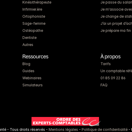
Kinésithérapeute
Je passe du salari
Infirmier.ère
Je m'associe ave
Ortophoniste
Je change de statut
Sage-femme
J’ai un projet d’a
Ostéopathe
Je prépare ma fin 
Dentiste
Autres
Ressources
À propos
Blog
Tarifs
Guides
Un comptable réfé
Webinaires
01 85 09 22 86
Simulateurs
FAQ
té - Tous droits réservés - 
Mentions légales
 - 
Politique de confidentialité
 - 