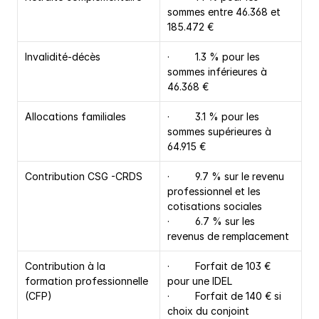
sommes entre 46.368 et 
185.472 €
Invalidité-décès
·         1.3 % pour les 
sommes inférieures à 
46.368 €
Allocations familiales
·         3.1 % pour les 
sommes supérieures à 
64.915 €
Contribution CSG -CRDS
·         9.7 % sur le revenu 
professionnel et les 
cotisations sociales
·         6.7 % sur les 
revenus de remplacement
Contribution à la 
·         Forfait de 103 € 
formation professionnelle 
pour une IDEL
(CFP)
·         Forfait de 140 € si 
choix du conjoint 