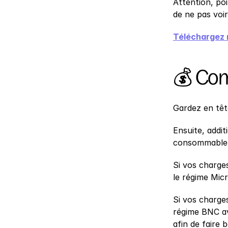
Attention, poi
de ne pas voi
Téléchargez 
💰 Com
Gardez en têt
Ensuite, addit
consommable, 
Si vos charge
le régime Mic
Si vos charges
régime BNC av
afin de faire