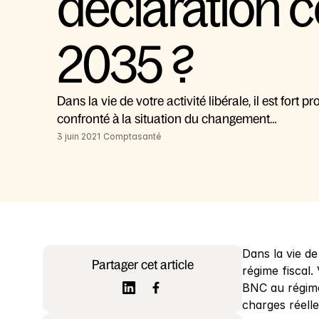
déclaration c
2035 ?
Dans la vie de votre activité libérale, il est fort 
confronté à la situation du changement…
3 juin 2021
Comptasanté
Dans la vie de
Partager cet article
régime fiscal
BNC au régime
charges réelle