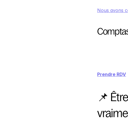
Nous avons co
Comptas
Prendre RDV
📌 Êtr
vraimen