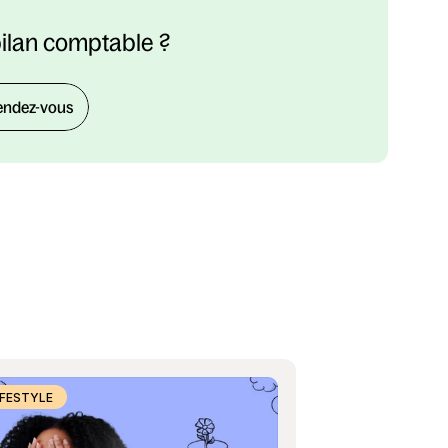
bilan comptable ?
endez-vous
IFESTYLE