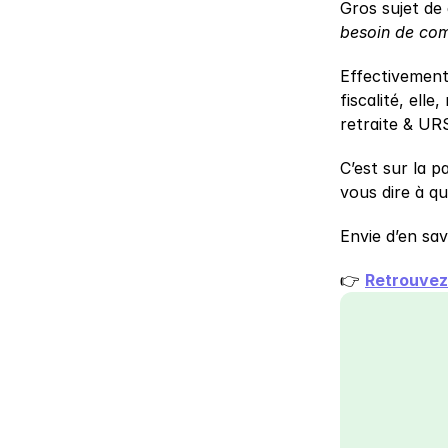
Gros sujet de 
besoin de co
Effectivement 
fiscalité, ell
retraite & URS
C’est sur la p
vous dire à q
Envie d’en sa
👉 
Retrouvez 