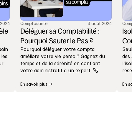
 2026
Comptasanté
3 août 2026
Com
le 
Déléguer sa Comptabilité : 
Iso
Pourquoi Sauter le Pas ?
Co
oin 
Pourquoi déléguer votre compta 
Seul
les 
améliore votre vie perso ? Gagnez du 
des 
r 
temps et de la sérénité en confiant 
l'is
votre administratif à un expert. 🚀
rése
En savoir plus
En s