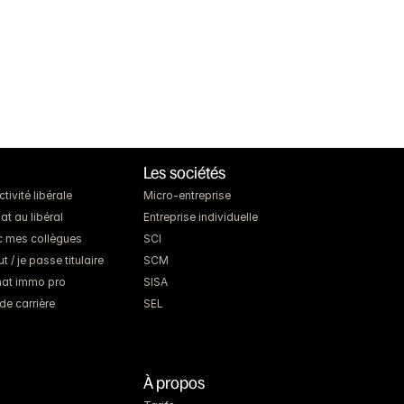
Les sociétés
ivité libérale
Micro-entreprise
at au libéral
Entreprise individuelle
c mes collègues
SCI
 / je passe titulaire
SCM
chat immo pro
SISA
de carrière
SEL
À propos