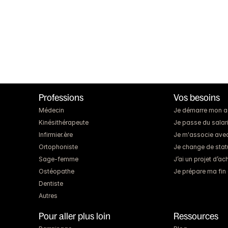
Professions
Vos besoins
Médecin
Je démarre mon act
Kinésithérapeute
Je passe du salari
Infirmier.ère
Je m'associe ave
Ortophoniste
Je change de statut
Sage-femme
J’ai un projet d’a
Ostéopathe
Je prépare ma fin 
Dentiste
Autres
Pour aller plus loin
Ressources