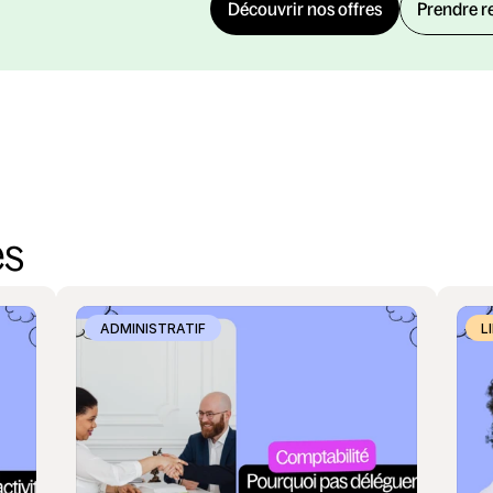
Découvrir nos offres
Prendre r
es
ADMINISTRATIF
L