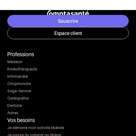
Souscrire
Espace client
Professions
Médecin
Kinésithérapeute
Infirmier.ère
Ortophoniste
Sage-femme
Ostéopathe
Dentiste
Autres
Vos besoins
Je démarre mon activité libérale
Je passe du salariat au libéral