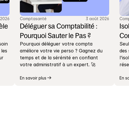
 2026
Comptasanté
3 août 2026
Com
le 
Déléguer sa Comptabilité : 
Iso
Pourquoi Sauter le Pas ?
Co
oin 
Pourquoi déléguer votre compta 
Seul
les 
améliore votre vie perso ? Gagnez du 
des 
r 
temps et de la sérénité en confiant 
l'is
votre administratif à un expert. 🚀
rése
En savoir plus
En s