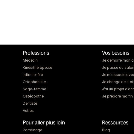
Professions
Vos besoins
Médecin
Je démarre mon act
Kinésithérapeute
Je passe du salari
Infirmier.ère
Je m'associe ave
Ortophoniste
Je change de statut
Sage-femme
J’ai un projet d’a
Ostéopathe
Je prépare ma fin 
Dentiste
Autres
Pour aller plus loin
Ressources
Parrainage
Blog