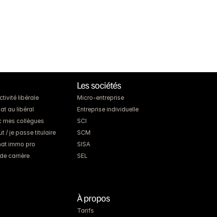
Les sociétés
ivité libérale
Micro-entreprise
at au libéral
Entreprise individuelle
c mes collègues
SCI
 / je passe titulaire
SCM
chat immo pro
SISA
de carrière
SEL
À propos
Tarifs