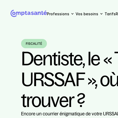
Professions
Vos besoins
Tarifs
R
FISCALITÉ
Dentiste, le « 
URSSAF », où 
trouver ?
Encore un courrier énigmatique de votre URSSA