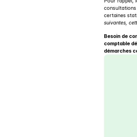
Pour rappel, l
consultations
certaines stat
suivantes, ce
Besoin de con
comptable déd
démarches com