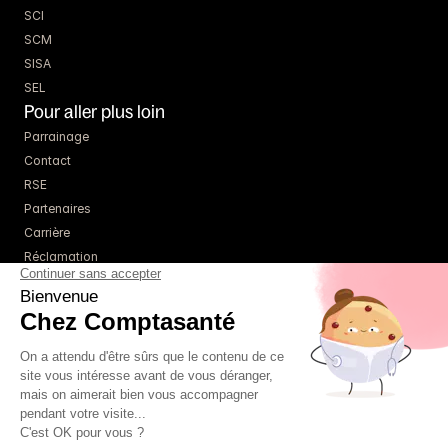
SCI
SCM
SISA
SEL
Pour aller plus loin
Parrainage
Contact
RSE
Partenaires
Carrière
Réclamation
Ressources
Blog
Guides
Webinaires
Simulateurs
À propos
Tarifs