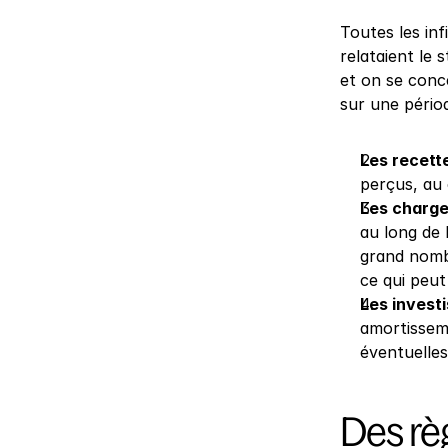
Toutes les inf
relataient le 
et on se conce
sur une périod
Les recett
perçus, au 
Les charg
au long de 
grand nombr
ce qui peut 
Les invest
amortisseme
éventuelles
Des règ