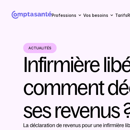
Professions
Vos besoins
Tarifs
R
ACTUALITÉS
Infirmière libér
comment décl
ses revenus 
La déclaration de revenus pour une infirmière li