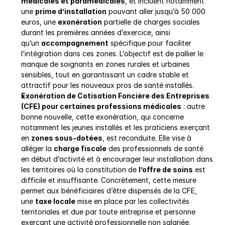
médicales et paramédicales
, et incluent notamment 
une 
prime d’installation
 pouvant aller jusqu’à 50 000 
euros, une 
exonération
 partielle de charges sociales 
durant les premières années d’exercice, ainsi 
qu’un 
accompagnement
 spécifique pour faciliter 
l’intégration dans ces zones. L’objectif est de pallier le 
manque de soignants en zones rurales et urbaines 
sensibles, tout en garantissant un cadre stable et 
attractif pour les nouveaux pros de santé installés.
Exonération de Cotisation Foncière des Entreprises 
(CFE) pour certaines professions médicales
 : autre 
bonne nouvelle, cette exonération, qui concerne 
notamment les jeunes installés et les praticiens exerçant 
en 
zones sous-dotées
, est reconduite. Elle vise à 
alléger la 
charge fiscale
 des professionnels de santé 
en début d’activité et à encourager leur installation dans 
les territoires où la constitution de 
l’offre de soins
 est 
difficile et insuffisante. Concrètement, cette mesure 
permet aux bénéficiaires d’être dispensés de la CFE, 
une 
taxe locale
 mise en place par les collectivités 
territoriales et due par toute entreprise et personne 
exerçant une activité professionnelle non salariée, 