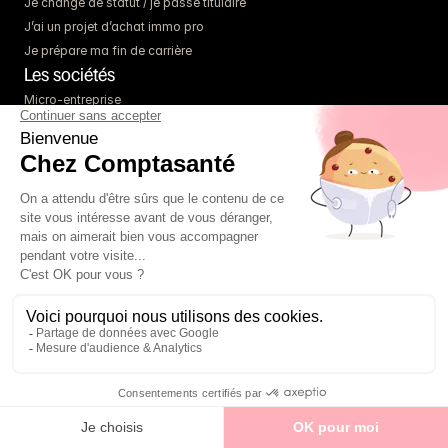
Je change de statut / je passe titulaire
J’ai un projet d’achat immo pro
Je prépare ma fin de carrière
Les sociétés
Micro-entreprise
Entreprise individuelle
SCI
SCM
SISA
SEL
Pour aller plus loin
Parrainage
Contact
RSE
Partenaires
Carrière
Réclamation
Ressources
Blog