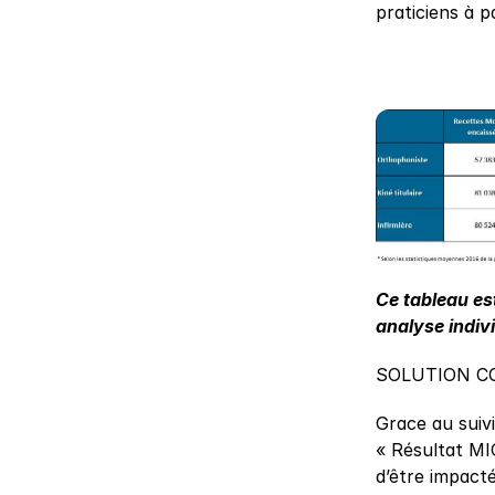
praticiens à 
Ce tableau est
analyse indivi
SOLUTION C
Grace au suiv
« Résultat MI
d’être impact