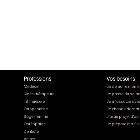
Professions
Vos besoins
Médecin
Je démarre mon act
Kinésithérapeute
Je passe du salari
Infirmier.ère
Je m'associe ave
Ortophoniste
Je change de statut
Sage-femme
J’ai un projet d’a
Ostéopathe
Je prépare ma fin 
Dentiste
Autres