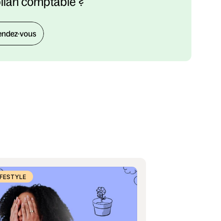
bilan comptable ?
endez-vous
IFESTYLE