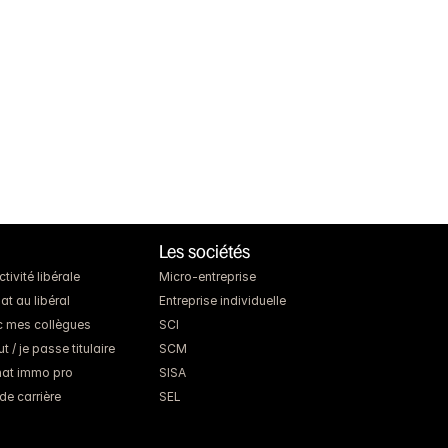
Les sociétés
ivité libérale
Micro-entreprise
at au libéral
Entreprise individuelle
c mes collègues
SCI
 / je passe titulaire
SCM
chat immo pro
SISA
de carrière
SEL