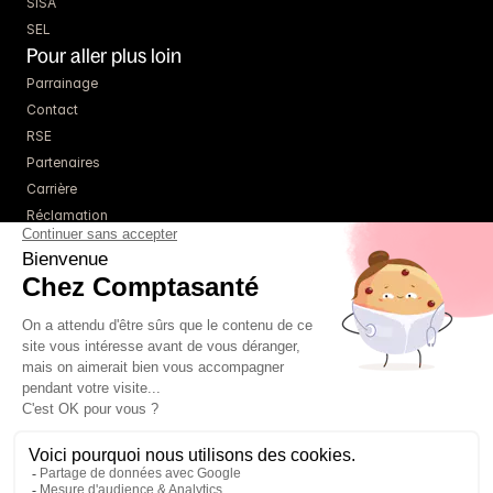
SISA
SEL
Pour aller plus loin
Parrainage
Contact
RSE
Partenaires
Carrière
Réclamation
Ressources
Blog
Guides
Webinaires
Simulateurs
À propos
Tarifs
Un comptable référent
01 85 09 22 86
FAQ