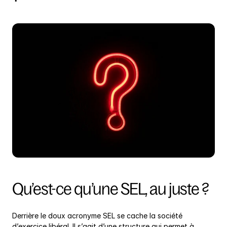
Qu’est-ce qu’une SEL, au juste ?
Derrière le doux acronyme SEL se cache la société 
d’exercice libéral. Il s’agit d’une structure qui permet à 