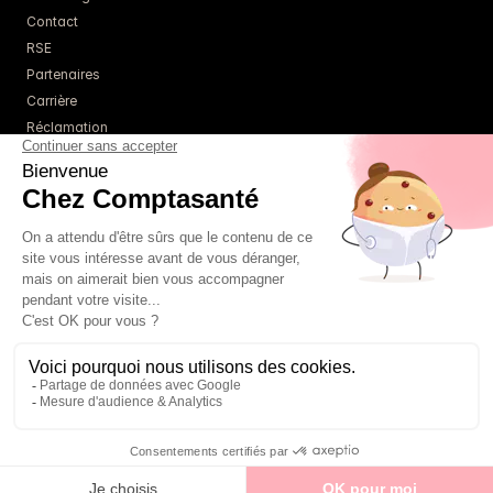
Contact
RSE
Partenaires
Carrière
Réclamation
Ressources
Blog
Guides
Webinaires
Simulateurs
À propos
Tarifs
Un comptable référent
01 85 09 22 86
FAQ
té - Tous droits réservés - 
Mentions légales
 - 
Politique de confidentialité
 - 