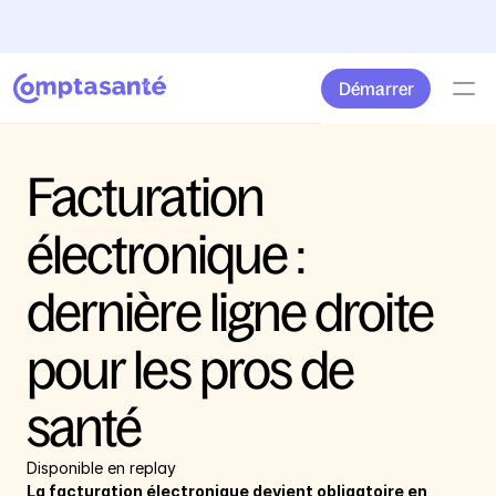
Envie de changer d'accompagnement comptable ? 
Profitez
Démarrer
Facturation 
électronique : 
dernière ligne droite 
pour les pros de 
santé
Disponible en replay
La facturation électronique devient obligatoire en 