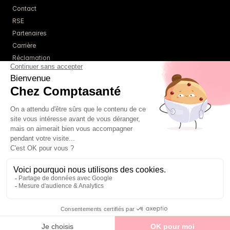
Contact
RSE
Partenaires
Carrière
Réclamation
Ressources
Blog
Guides
Webinaires
Simulateurs
À propos
Tarifs
Un comptable référent
01 85 09 22 86
FAQ
té - Tous droits réservés - 
Mentions légales
 - 
Politique de confidentialité
 - 