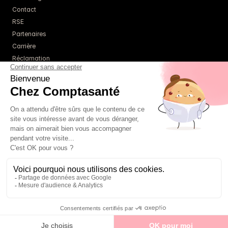
Contact
RSE
Partenaires
Carrière
Réclamation
Ressources
Blog
Guides
Webinaires
Simulateurs
À propos
Tarifs
Un comptable référent
01 85 09 22 86
FAQ
té - Tous droits réservés - 
Mentions légales
 - 
Politique de confidentialité
 - 