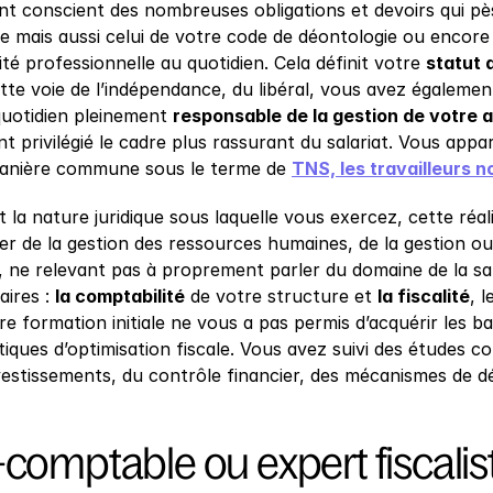
nt conscient des nombreuses obligations et devoirs qui pès
 mais aussi celui de votre code de déontologie ou encore d
ité professionnelle au quotidien. Cela définit votre 
statut 
tte voie de l’indépendance, du libéral, vous avez également
quotidien pleinement 
responsable de la gestion de votre a
t privilégié le cadre plus rassurant du salariat. Vous appar
anière commune sous le terme de 
TNS, les travailleurs n
t la nature juridique sous laquelle vous exercez, cette réali
er de la gestion des ressources humaines, de la gestion ou
, ne relevant pas à proprement parler du domaine de la san
ires : 
la comptabilité
 de votre structure et 
la fiscalité
, 
e formation initiale ne vous a pas permis d’acquérir les b
iques d’optimisation fiscale. Vous avez suivi des études c
vestissements, du contrôle financier, des mécanismes de déf
comptable ou expert fiscalist