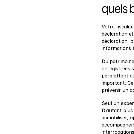
quels 
Votre fiscalit
déclaration ef
déclaration, p
informations 
Du patrimoine 
enregistrées s
permettent de 
important. Cel
prévenir un co
Seul un exper
D’autant plus
immobiliser, o
accompagnemen
interrogation