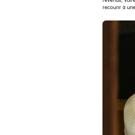
revenus, voire
recourir à un