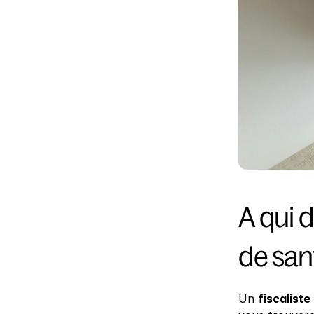
A qui 
de san
Un 
fiscaliste