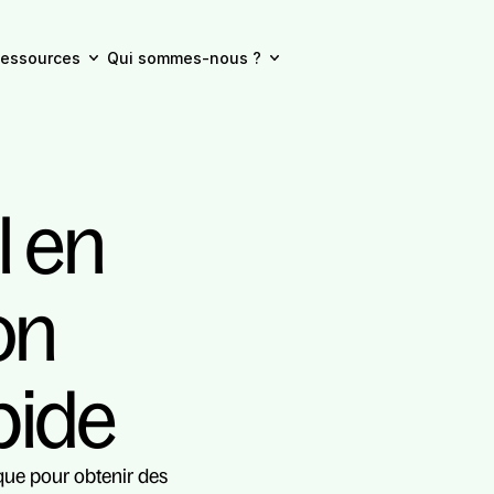
essources
Qui sommes-nous ?
 en 
on 
pide
ique pour obtenir des 