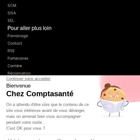
SCM
SISA
SEL
Pour aller plus loin
Parrainage
Contact
RSE
Partenaires
Carrière
Réclamation
Ressources
Blog
Guides
Webinaires
Simulateurs
À propos
Tarifs
Un comptable référent