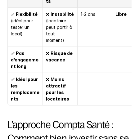
ts
✅ 
Flexibilité
❌ 
Instabilité
1-2 ans
Libre
(idéal pour 
(locataire 
tester un 
peut partir à 
local)
tout 
moment)
✅ 
Pas 
❌ 
Risque de 
d’engageme
vacance
nt long
✅ 
Idéal pour 
❌ 
Moins 
les 
attractif 
remplaceme
pour les 
nts
locataires
L’approche Compta Santé : 
Comment bien investir sans se 