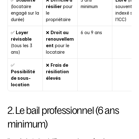
(locataire 
résilier
 pour 
minimum
souvent 
engagé sur la 
le 
indexé sur 
durée)
propriétaire
l’ICC)
✅ 
Loyer 
❌ 
Droit au 
6 ou 9 ans
révisable
renouvellem
(tous les 3 
ent
 pour le 
ans)
locataire
✅ 
❌ 
Frais de 
Possibilité 
résiliation 
de sous-
élevés
location
2. Le bail professionnel (6 ans 
minimum)