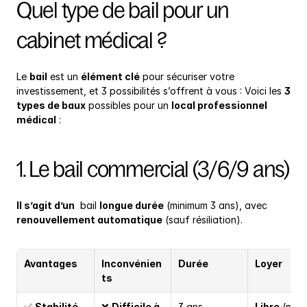
Quel type de bail pour un 
cabinet médical ?
Le 
bail
 est un 
élément clé
 pour sécuriser votre 
investissement, et 3 possibilités s’offrent à vous : Voici les 
3 
types de baux
 possibles pour un 
local professionnel 
médical
 :
1. Le bail commercial (3/6/9 ans)
Il s’agit d’un
  bail 
longue durée
 (minimum 3 ans), avec 
renouvellement automatique
 (sauf résiliation).
Avantages
Inconvénien
Durée
Loyer
ts
✅ 
Stabilité
❌ 
Difficile à 
3 ans 
Libre
 (mais 