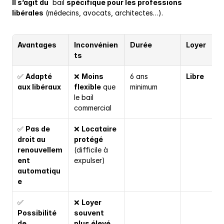
Il s’agit du
  bail 
spécifique pour les professions 
libérales
 (médecins, avocats, architectes…).
Avantages
Inconvénien
Durée
Loyer
ts
✅ 
Adapté 
❌ 
Moins 
6 ans 
Libre
aux libéraux
flexible
 que 
minimum
le bail 
commercial
✅ 
Pas de 
❌ 
Locataire 
droit au 
protégé
renouvellem
(difficile à 
ent 
expulser)
automatiqu
e
✅ 
❌ 
Loyer 
Possibilité 
souvent 
de 
plus élevé