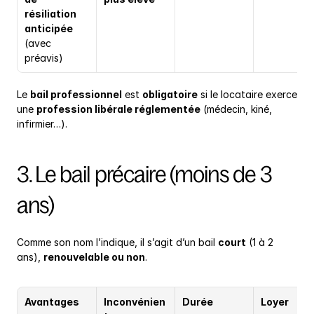
résiliation 
anticipée
(avec 
préavis)
Le 
bail professionnel
 est 
obligatoire
 si le locataire exerce 
une 
profession libérale réglementée
 (médecin, kiné, 
infirmier…).
3. Le bail précaire (moins de 3 
ans)
Comme son nom l’indique, il s’agit d’un bail 
court
 (1 à 2 
ans), 
renouvelable ou non
.
Avantages
Inconvénien
Durée
Loyer