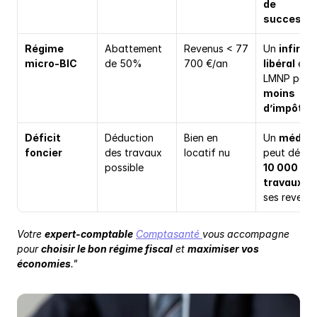
de 
successi
Régime 
Abattement 
Revenus < 77 
Un 
infirmie
micro-BIC
de 50%
700 €/an
libéral
 en 
LMNP paie 
moins 
d’impôts
Déficit 
Déduction 
Bien en 
Un 
médeci
foncier
des travaux 
locatif nu
possible
10 000 € d
travaux
 de
ses revenu
Votre 
expert-comptable
Comptasanté 
vous accompagne 
pour 
choisir le bon régime fiscal
 et 
maximiser vos 
économies
."