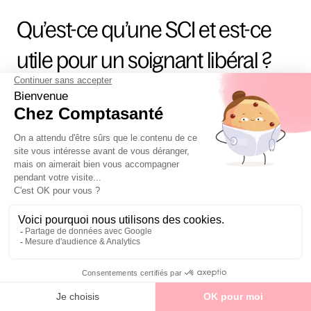
Qu’est-ce qu’une SCI et est-ce 
utile pour un soignant libéral ?
Une 
SCI (Société Civile Immobilière)
 se définit comme 
 une 
société
 qui permet de :
Détenir un bien immobilier à plusieurs
 (ex : avec votre 
conjoint ou vos enfants).
Optimiser la fiscalité
 (transmission, imposition des 
loyers).
Protéger votre patrimoine
 (séparation des biens 
personnels et professionnels).
Si la SCI implique un coût de création et oblige à une 
comptabilité propre, elle assure également une transmission 
facilitée et des réductions d’impôts.