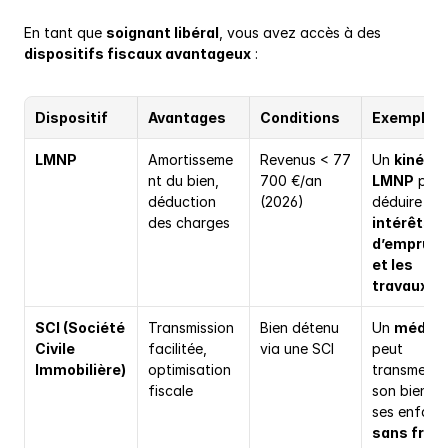
En tant que 
soignant libéral
, vous avez accès à des 
dispositifs fiscaux avantageux
 :
Dispositif
Avantages
Conditions
Exemple
LMNP
Amortisseme
Revenus < 77 
Un 
kiné en 
nt du bien, 
700 €/an 
LMNP
 peut
déduction 
(2026)
déduire 
les 
des charges
intérêts 
d’emprunt 
et les 
travaux
SCI (Société 
Transmission 
Bien détenu 
Un 
médeci
Civile 
facilitée, 
via une SCI
peut 
Immobilière)
optimisation 
transmettre
fiscale
son bien à 
sans frais 