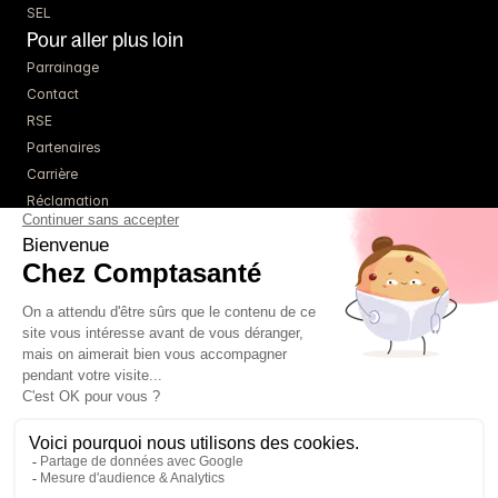
SEL
Pour aller plus loin
Parrainage
Contact
RSE
Partenaires
Carrière
Réclamation
Ressources
Blog
Guides
Webinaires
Simulateurs
À propos
Tarifs
Un comptable référent
01 85 09 22 86
FAQ