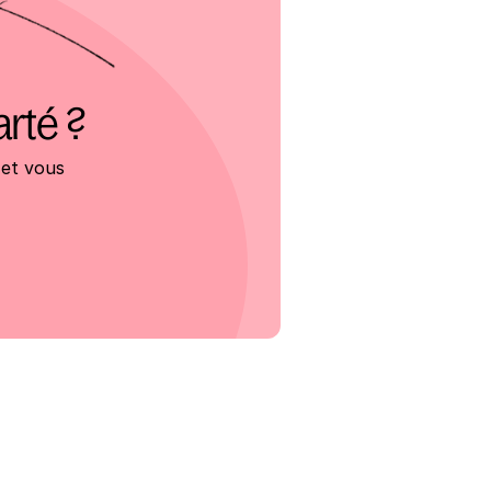
arté ?
et vous 