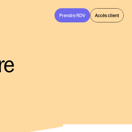
Prendre RDV
Accès client
e 