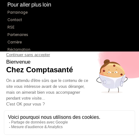
Pour aller plus loin
Parrainage
Contact
RSE
Partenaires
Carrière
Réclamation
Ressources
Blog
Guides
Webinaires
Simulateurs
À propos
Tarifs
Un comptable référent
01 85 09 22 86
FAQ