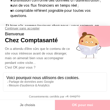
transmission conforme des données à l'administration ;
suivi de vos flux financiers en temps réel ;
un comptable référent joignable pour toutes vos 
questions.
Et bien sûr, comme toujours chez nous : vous soignez, on 
s'occupe du reste.
En résumé : ce que vous devez 
retenir
Vous êtes...
Obligation en 2026
Obligation en 
2027
Tout 
Réception 
—
professionnel 
obligatoire de 
de santé libéral
factures 
électroniques via 